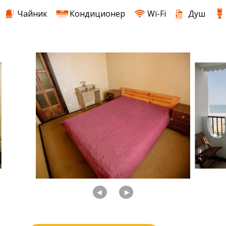
Чайник
Кондиционер
Wi-Fi
Душ
◄
►