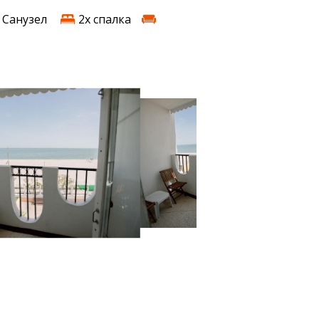
Санузел
2х спалка