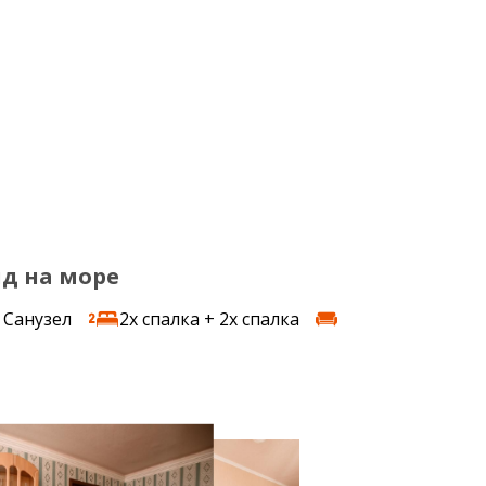
ид на море
Санузел
2x спалка + 2x спалка