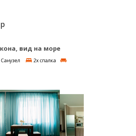
ер
лкона, вид на море
Санузел
2х спалка