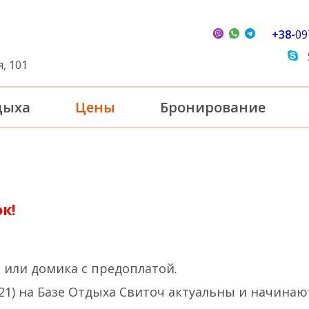
+38-
09
, 101
дыха
Цены
Бронирование
к!
 или домика с предоплатой.
21) на Базе Отдыха Свиточ актуальны и начинаютс