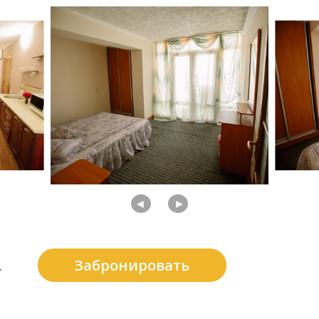
◄
►
Забронировать
.