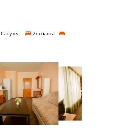
Санузел
2х спалка